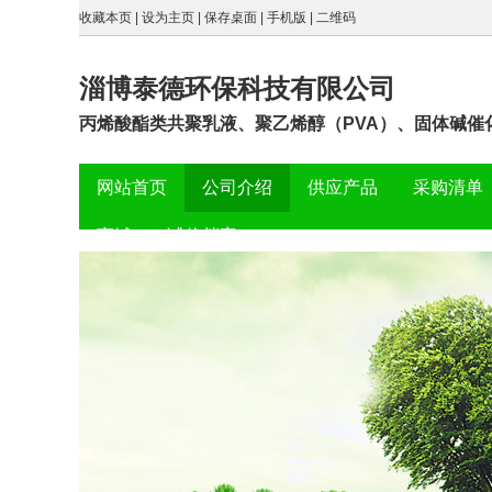
收藏本页
|
设为主页
|
保存桌面
|
手机版
|
二维码
淄博泰德环保科技有限公司
丙烯酸酯类共聚乳液、聚乙烯醇（PVA）、固体碱催
网站首页
公司介绍
供应产品
采购清单
商城
诚信档案