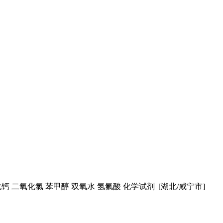
化钙 二氧化氯 苯甲醇 双氧水 氢氟酸 化学试剂
[湖北/咸宁市]