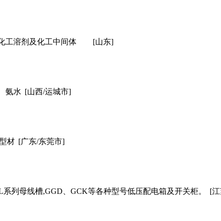
化工溶剂及化工中间体
[山东]
、氨水
[山西/运城市]
种型材
[广东/东莞市]
3L系列母线槽,GGD、GCK等各种型号低压配电箱及开关柜。
[