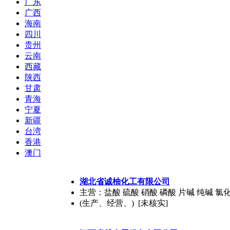
广东
广西
海南
四川
贵州
云南
西藏
陕西
甘肃
青海
宁夏
新疆
台湾
香港
澳门
湖北省诚柚化工有限公司
主营：盐酸 硫酸 硝酸 磷酸 片碱 纯碱 氯
(生产、经营、) [未核实]