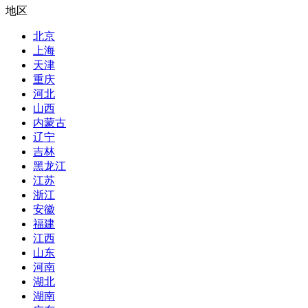
地区
北京
上海
天津
重庆
河北
山西
内蒙古
辽宁
吉林
黑龙江
江苏
浙江
安徽
福建
江西
山东
河南
湖北
湖南