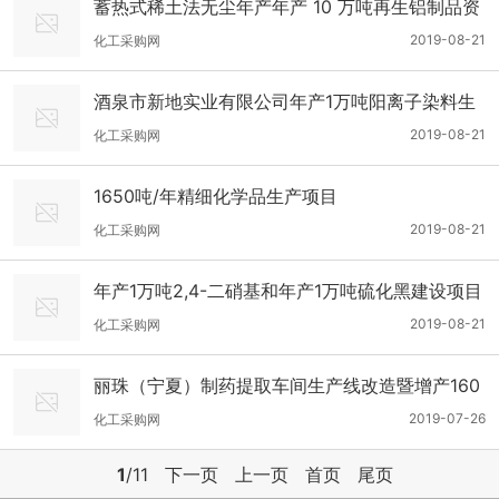
蓄热式稀土法无尘年产年产 10 万吨再生铝制品资
源综合利用项目
2019-08-21
化工采购网
酒泉市新地实业有限公司年产1万吨阳离子染料生
产加工项目
2019-08-21
化工采购网
1650吨/年精细化学品生产项目
2019-08-21
化工采购网
年产1万吨2,4-二硝基和年产1万吨硫化黑建设项目
2019-08-21
化工采购网
丽珠（宁夏）制药提取车间生产线改造暨增产160
吨美伐他汀、120吨洛伐他汀项目
2019-07-26
化工采购网
1
/11
下一页
上一页
首页
尾页