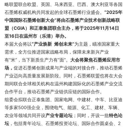
略联盟联合欧盟、英国、马来西亚、巴西、澳大利亚等各国
石墨烯权威机构共同发起的全球石墨烯行业盛会。
“
202
5年
中国国际石墨烯创新大会
”将
由
石墨烯产业技术创新战略联
盟
（CGIA）和
正泰集团
联合主办
，将于
202
5
年
11
月
14日
至16
日在
温州市（乐清）
举办
。
本届大会将以
“产业焕新
烯创未来”
为主题，瞄准国家重大
需求，全方位推进国家战略布局，保障未来新兴产业
有“米”，当下新质生产力有“面”。
大会将聚焦石墨烯应用市
场，
促进石墨烯创新成果与产业端的对接合作，推动石墨烯
产业迈向高质量发展新阶段。同时，石墨烯联盟也将在大会
期间联合全球相关机构在温州构建国际化的石墨烯产业交流
合作平台，推动石墨烯产业链供应链的国际合作。
组委会拟联合正泰集团、国家电网、中建材、中车、比亚迪
等多家500强企业，围绕电气、能源、化工、建材、车辆、
农业等领域共同开设
产业专题论坛
；同时，开设一批
特色论
坛
，包括青年论坛、石墨烯投资论坛、国际合作圆桌会、2