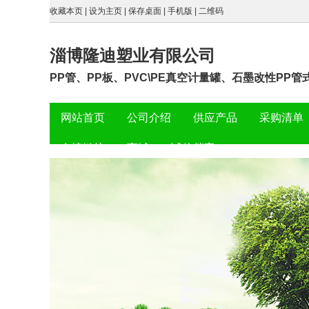
收藏本页
|
设为主页
|
保存桌面
|
手机版
|
二维码
淄博隆迪塑业有限公司
PP管、PP板、PVC\PE真空计量罐、石墨改性PP管
网站首页
公司介绍
供应产品
采购清单
友情链接
商城
诚信档案