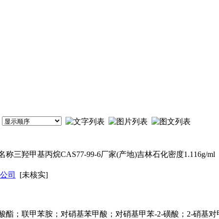
基丙烷CAS77-99-6厂家(产地)吉林石化密度1.116g/ml（g/
公司
[未核实]
酯；联甲苯胺；对硝基苯甲酸；对硝基甲苯-2-磺酸；2-硝基对甲