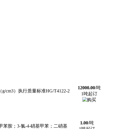
12000.00
/吨
cm3）执行质量标准HG/T4122-2
1吨起订
1.00
/吨
苯胺；3-氯-4-硝基甲苯；二硝基
1吨起订