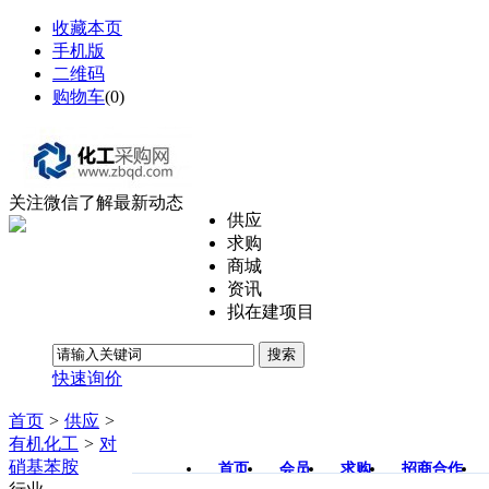
收藏本页
手机版
二维码
购物车
(
0
)
关注微信了解最新动态
供应
求购
商城
资讯
拟在建项目
搜索
快速询价
首页
>
供应
>
有机化工
>
对
硝基苯胺
首页
会员
求购
招商合作