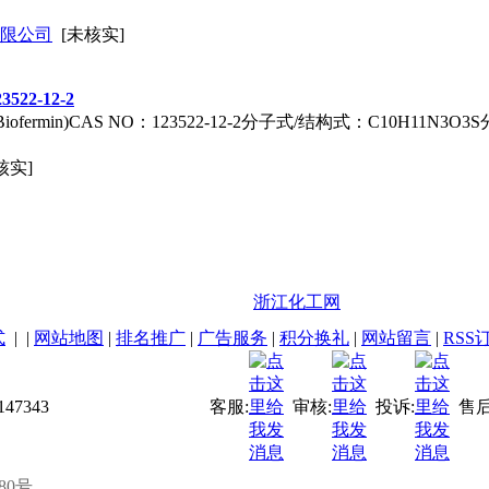
限公司
[未核实]
22-12-2
ermin)CAS NO：123522-12-2分子式/结构式：C10H11N3O3S分
核实]
浙江化工网
式
| |
网站地图
|
排名推广
|
广告服务
|
积分换礼
|
网站留言
|
RSS
47343
客服:
审核:
投诉:
售后
80号