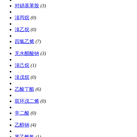
对硝基苯胺
(3)
溴丙烷
(0)
溴乙烷
(0)
四氯乙烯
(7)
无水醋酸钠
(3)
溴己烷
(1)
溴戊烷
(0)
乙酸丁酯
(6)
双环戊二烯
(0)
辛二酸
(0)
乙醇钠
(4)
苯乙酰氯
(1)