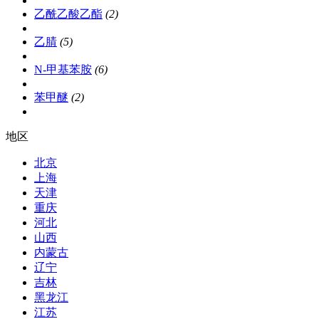
乙酰乙酸乙酯
(2)
乙腈
(5)
N-甲基苯胺
(6)
苯甲醚
(2)
地区
北京
上海
天津
重庆
河北
山西
内蒙古
辽宁
吉林
黑龙江
江苏