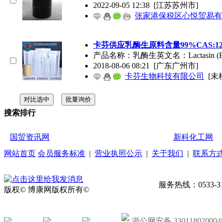
2022-09-05 12:38
[江苏苏州市]
张家港保税区心悦贸易有
卡芬供应乳酶生原料含量99%CAS:1235
产品名称：乳酶生英文名：Lactasin (Biof
2018-08-06 08:21
[广东广州市]
卡芬生物科技有限公司
[未
搜索排行
国贸资讯网
新科化工网
网站首页
会员服务标准
|
营业执照公示
|
关于我们
|
联系方
服务热线：0533-31
版权© 博康网版权所有©
浙公网安备 330118020004