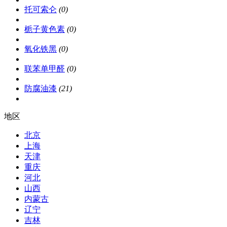
托可索仑
(0)
栀子黄色素
(0)
氧化铁黑
(0)
联苯单甲醛
(0)
防腐油漆
(21)
地区
北京
上海
天津
重庆
河北
山西
内蒙古
辽宁
吉林