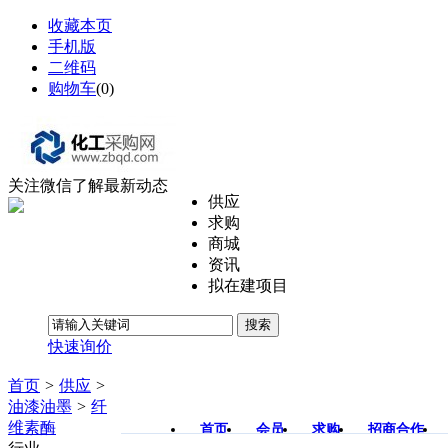
收藏本页
手机版
二维码
购物车
(
0
)
关注微信了解最新动态
供应
求购
商城
资讯
拟在建项目
搜索
快速询价
首页
>
供应
>
油漆油墨
>
纤
维素酶
首页
会员
求购
招商合作