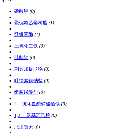
行业
商圈
商城
磷酸钙
(0)
聚偏氟乙烯树脂
(1)
纤维素酶
(1)
三氧化二铁
(0)
硅酸钠
(0)
刺五加提取物
(0)
叶绿素铜钠盐
(0)
组胺磷酸盐
(0)
L－抗坏血酸磷酸酯镁
(0)
1,2-二氨基环己烷
(0)
北里霉素
(0)