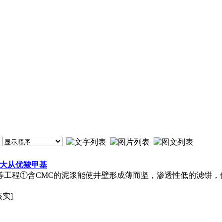
量大从优羧甲基
井等工程①含CMC的泥浆能使井壁形成薄而坚，渗透性低的滤饼，
核实]