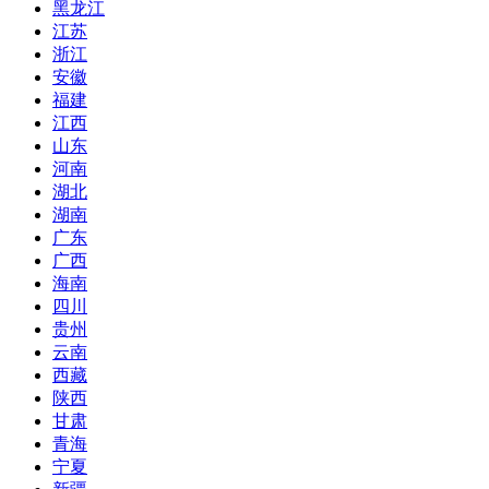
黑龙江
江苏
浙江
安徽
福建
江西
山东
河南
湖北
湖南
广东
广西
海南
四川
贵州
云南
西藏
陕西
甘肃
青海
宁夏