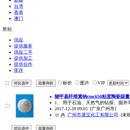
新疆
台湾
香港
澳门
类别
供应
提供服务
供应二手
提供加工
提供合作
库存
标价
图片
VIP
羧甲基纤维素钠cmc650粘度陶瓷级
1、 用于石油、天然气的钻探、掘
2017-12-28 09:05
[广东广州市]
广州市晟宝化工有限公司
[未