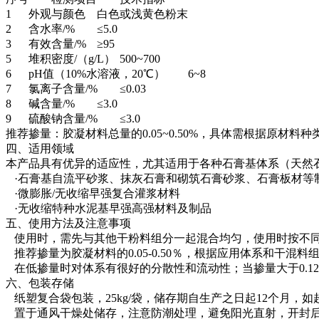
1
外观与颜色
白色或浅黄色粉末
2
含水率/%
≤5.0
3
有效含量/%
≥95
5
堆积密度/（g/L）
500~700
6
pH值（10%水溶液，20℃）
6~8
7
氯离子含量/%
≤0.03
8
碱含量/%
≤3.0
9
硫酸钠含量/%
≤3.0
推荐掺量：胶凝材料总量的0.05~0.50%，具体需根据原材
四、适用领域
本产品具有优异的适应性，尤其适用于各种石膏基体系（天然
·石膏基自流平砂浆、抹灰石膏和砌筑石膏砂浆、石膏板材等
·微膨胀/无收缩早强复合灌浆材料
·无收缩特种水泥基早强高强材料及制品
五、使用方法及注意事项
使用时，需先与其他干粉料组分一起混合均匀，使用时按不同
推荐掺量为胶凝材料的0.05-0.50％，根据应用体系和干混
在低掺量时对体系有很好的分散性和流动性；当掺量大于0.12
六、包装存储
纸塑复合袋包装，25kg/袋，储存期自生产之日起12个月，
置于通风干燥处储存，注意防潮处理，避免阳光直射，开封后