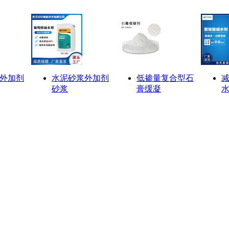
外加剂
水泥砂浆外加剂
低掺量复合型石
减
砂浆
膏缓凝