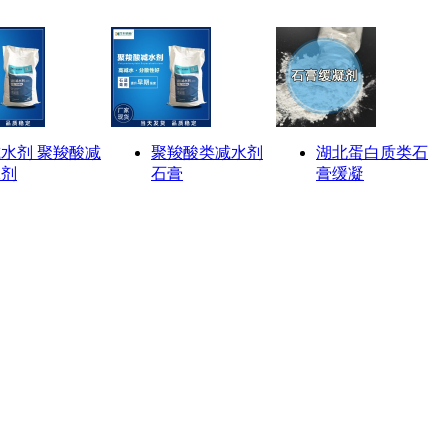
水剂 聚羧酸减
聚羧酸类减水剂
湖北蛋白质类石
水剂
石膏
膏缓凝