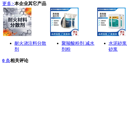
更多
>
本企业其它产品
耐火浇注料‌分散
聚羧酸粉剂 减水
水泥砂浆
剂
剂粉
砂浆
0
条
相关评论