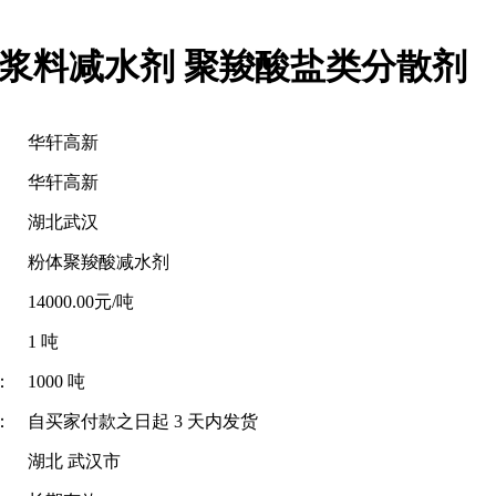
灌浆料减水剂 聚羧酸盐类分散剂
华轩高新
华轩高新
湖北武汉
粉体聚羧酸减水剂
14000.00元/吨
1 吨
：
1000 吨
：
自买家付款之日起
3
天内发货
湖北 武汉市