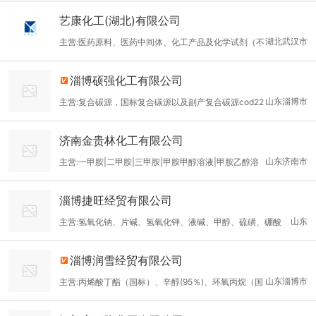
DMF、二氯甲烷、二氯乙烷、苯胺，碳酸二甲酯、丙二醇、环氧丙
艺康化工(湖北)有限公司
烷，乙腈、冰醋酸、醋酸甲酯、醋酸乙酯等化工原料
湖北武汉市
主营:医药原料、医药中间体、化工产品及化学试剂（不
含化学危险品）的销售
淄博硕强化工有限公司
山东淄博市
主营:复合碳源，国标复合碳源以及副产复合碳源cod22
万-1500万
济南金贵林化工有限公司
山东济南市
主营:一甲胺|二甲胺|三甲胺|甲胺甲醇溶液|甲胺乙醇溶
液|甲胺四氢呋喃溶液|二甲胺甲醇溶液|二甲胺乙醇溶液|三甲胺甲醇
淄博捷旺经贸有限公司
溶液|三甲胺乙醇溶液|二甲胺四氢呋喃溶液
山东
主营:氢氧化钠、片碱、氢氧化钾、液碱、甲醇、硫磺、硼酸
淄博润雪经贸有限公司
山东淄博市
主营:丙烯酸丁酯（国标）、辛醇(95％)、环氧丙烷（国
标）、混合丁醇(95％)、环氧氯丙烷（国标）、叔丁醇(85％)、新