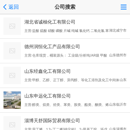
返回
公司搜索
湖北省诚柚化工有限公司
湖北咸宁市
主营:盐酸 硫酸 硝酸 磷酸 片碱 纯碱 氯化钙 二氧化氯 苯
甲醇 双氧水 氢氟酸 化学试剂
德州润恒化工产品有限公司
山东德州市
主营:仓库现货，桶装源头： 工业级/分析纯/AR级 甲酸
、辛醇、四氯乙烯、氨水、甲醛、二甲胺水溶液、二氯甲烷、DM
山东经鑫化工有限公司
F、三甲基一氯硅烷、六氟丙烯、甲醇、甲酸
山东
主营:甲醇、乙醇、正丁醇、异丙醇、等化工溶剂及化工中间体
山东申远化工有限公司
山东临沂市
主营:醇类、烷类、烃类、苯类、胺类、酯类、酮类、烯
类、醇醚酯类、碱类、酸类、醛类、溶剂油、稀释剂类、油墨等化
淄博天舒国际贸易有限公司
学品供应
山东淄博市
主营:异丁烯、1,3-丁二烯[稳定的]、2-甲基丁烷、环戊