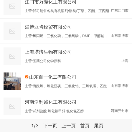
江门市万隆化工有限公司
戊二醇（国标）、叔丁醇（国标）、PMA（国标）、甲醇（国
广东江门市
主营:我司销售各类有机溶剂:酯类(丁酯、乙酯、正丙酯
标）、乙腈（国标）、甲醇钠（国标）、正丙醇（国标）、乙醇
等)，苯类（甲苯、二甲苯、三甲苯等），酮类（丁酮、丙酮、环己
（国标）、邻苯二甲酸二丁酯（国标）、乙醇钠（国标）、氯丙烯
淄博亚肯经贸有限公司
酮等），醇类（甲醇、酒精、无水酒精、异丙醇等），6号，120
（国标）
山东淄博市
主营:氯丙烯，三氯化磷，三氯氧磷，DMF，甲醇钠，
号，甲烷，乙烷，，，原装桶等各类溶剂，有需要采购或者询价的
乙醇钠
可以直接️13242196619黄先生
上海塔涪生物有限公司
上海
主营:医药公司化学原料
山东百一化工有限公司
山东淄博市
主营:硫酰氯、氯化亚砜、三氯化铝、三氯氧磷、乙酰
氯、氯乙酰氯、乙腈、甲胺溶液、甲醇钠固体，液体、乙醇钠固
河南浩利诚化工有限公司
体，液体、四氯化钛、丙酸
河南开封市
主营:试剂盐酸 氯化氢甲醇 氯化氢乙醇
1
/3
下一页
上一页
首页
尾页