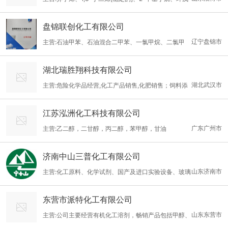
烷、苯、石脑油、2-甲基-1-丙醇、正丁醇、1-戊醇、3-甲基-1-丁
盘锦联创化工有限公司
醇、苯乙烯[稳定的]、1,2,4,5-四甲苯、过氧化氢 [含量＞8%]、1-
辽宁盘锦市
主营:石油甲苯、石油混合二甲苯、一氯甲烷、二氯甲
氯-2,3-环氧丙烷、1,2,3-三氯丙烷、氢氧化钾、氢氧化钠、氢氧化
烷、三氯甲烷、二氯乙烷、二氯丙烷、环氧丙烷、DMF、丙酮、苯
钠溶液[含量≥30%]、甲醇、异丙基苯、1,2,3-三氯丙烷、1,2,4-三
湖北瑞胜翔科技有限公司
酚、异丙醇、碳酸二甲酯、丙二醇、冰醋酸、醋酸甲酯、醋酸乙
甲基苯、丙酮、丙醛、壬基酚、氨溶液[含氨＞10%]、2-丁酮、环
湖北武汉市
主营:危险化学品经营,化工产品销售,化肥销售；饲料添
酯、醋酸丁酯、苯胺、纯苯、溶剂油6#、溶剂油120#、溶剂油20
己酮、1-丙醇、2-甲基-2-丁醇、氯乙烯[稳定的]、磷酸三甲苯酯、
加剂销售；食品添加剂销售；
0#、甲醇、醋酐、丁酯等基础化工原料，以及定制水处理剂、燃油
3-甲基-1-丁烯、2-
江苏泓洲化工科技有限公司
助剂、化工助剂等
广东广州市
主营:乙二醇，二甘醇，丙二醇，苯甲醇，甘油
济南中山三普化工有限公司
山东济南市
主营:化工原料、化学试剂、国产及进口实验设备、玻璃
仪器、仪表、实验耗材、包装材料等
东营市派特化工有限公司
山东东营市
主营:公司主要经营有机化工溶剂，畅销产品包括甲醇、