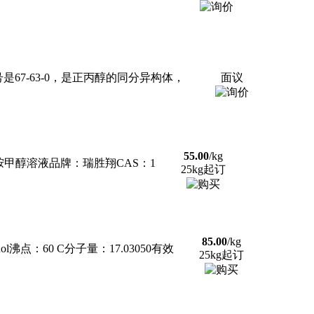
67-63-0，是正丙醇的同分异构体，
面议
55.00
/kg
，二甲胺甲醇溶液品牌：瑞胜翔CAS：1
25kg起订
85.00
/kg
l沸点：60 C分子量：17.03050有效
25kg起订