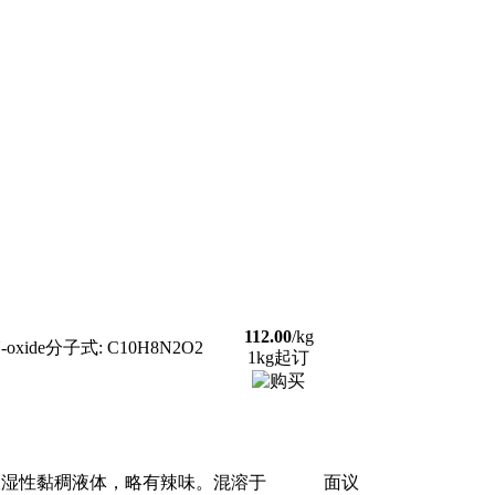
112.00
/kg
oxide分子式: C10H8N2O2
1kg起订
吸湿性黏稠液体，略有辣味。混溶于
面议