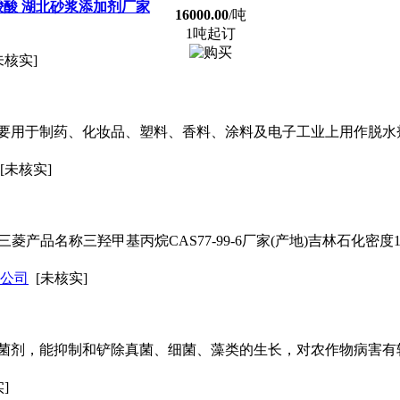
羧酸 湖北砂浆添加剂厂家
16000.00
/吨
1吨起订
未核实]
要用于制药、化妆品、塑料、香料、涂料及电子工业上用作脱水
[未核实]
品名称三羟甲基丙烷CAS77-99-6厂家(产地)吉林石化密度1.116
公司
[未核实]
菌剂，能抑制和铲除真菌、细菌、藻类的生长，对农作物病害有
]