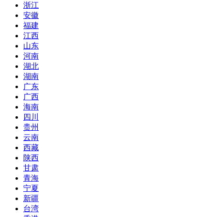
浙江
安徽
福建
江西
山东
河南
湖北
湖南
广东
广西
海南
四川
贵州
云南
西藏
陕西
甘肃
青海
宁夏
新疆
台湾