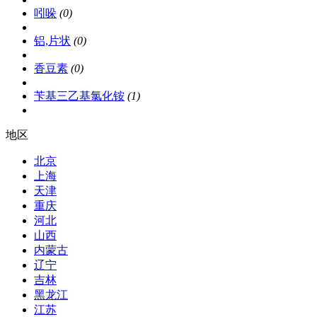
吲哚
(0)
铝,片状
(0)
香豆素
(0)
苄基三乙基氯化铵
(1)
地区
北京
上海
天津
重庆
河北
山西
内蒙古
辽宁
吉林
黑龙江
江苏