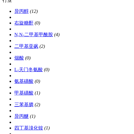
行业
商圈
商城
异丙醇
(12)
右旋糖酐
(0)
N,N-二甲基甲酰胺
(4)
二甲基亚砜
(2)
烟酸
(0)
L-天门冬氨酸
(0)
氨基磺酸
(0)
甲基磺酸
(1)
三苯基膦
(2)
异丙醚
(1)
四丁基溴化铵
(1)